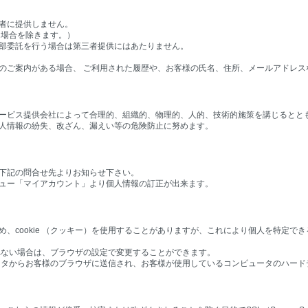
者に提供しません。
る場合を除きます。）
部委託を行う場合は第三者提供にはあたりません。
のご案内がある場合、 ご利用された履歴や、お客様の氏名、住所、メールアドレス
ービス提供会社によって合理的、組織的、物理的、人的、技術的施策を講じるとと
人情報の紛失、改ざん、漏えい等の危険防止に努めます。
下記の問合せ先よりお知らせ下さい。
ュー「マイアカウント」より個人情報の訂正が出来ます。
、cookie （クッキー）を使用することがありますが、これにより個人を特定で
望されない場合は、ブラウザの設定で変更することができます。
ピュータからお客様のブラウザに送信され、お客様が使用しているコンピュータのハー