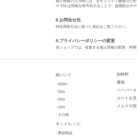
個人情報の入力時には、セキュリティ確保のため、これ
※ SSLは情報を暗号化することで、盗聴防止や
8.お問合せ先
特定商取引法に基づく表記をご覧ください。
9.プライバシーポリシーの変更
当ショップでは、収集する個人情報の変更、利用
副材料
紙バンド
書籍
-
400m
ペーパータ
-
50m
カートを見
-
30m
メルマガ登
-
10m
-
その他
キット/レシピ
-
季節商品