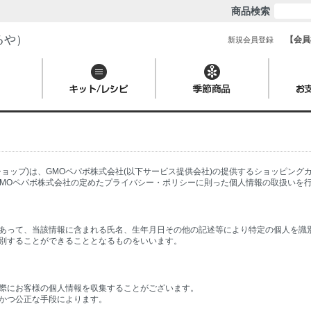
商品検索
るや）
【会員
新規会員登録
ョップ)は、
GMOペパボ株式会社
(以下サービス提供会社)の提供するショッピング
MOペパボ株式会社の定めた
プライバシー・ポリシー
に則った個人情報の取扱いを
あって、当該情報に含まれる氏名、生年月日その他の記述等により特定の個人を識
別することができることとなるものをいいます。
際にお客様の個人情報を収集することがございます。
かつ公正な手段によります。