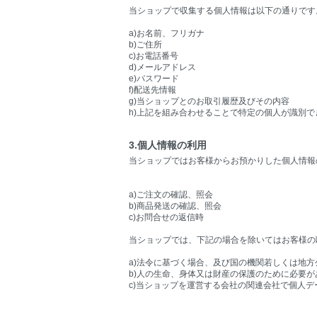
当ショップで収集する個人情報は以下の通りです
a)お名前、フリガナ
b)ご住所
c)お電話番号
d)メールアドレス
e)パスワード
f)配送先情報
g)当ショップとのお取引履歴及びその内容
h)上記を組み合わせることで特定の個人が識別で
3.個人情報の利用
当ショップではお客様からお預かりした個人情報
a)ご注文の確認、照会
b)商品発送の確認、照会
c)お問合せの返信時
当ショップでは、下記の場合を除いてはお客様の
a)法令に基づく場合、及び国の機関若しくは地
b)人の生命、身体又は財産の保護のために必要
c)当ショップを運営する会社の関連会社で個人デ