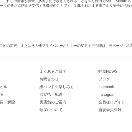
らの情報が傍受、妨害または改ざんされることを防ぐ目的でSSL（Secure Socke
データの改ざん防止送受信する機能のことです。SSLを利用する事でより安全に情
目的の変更、またはその他プライバシーポリシーの変更を行う際は、当ページへの
よくあるご質問
蛙屋NEWS
お問合わせ
ブログ
オル
紙バンドの楽しみ方
facebook
る
お支払・配送
Instagram
録・解除
実店舗のご案内
会員様ログイン
蛙屋について
新規会員登録