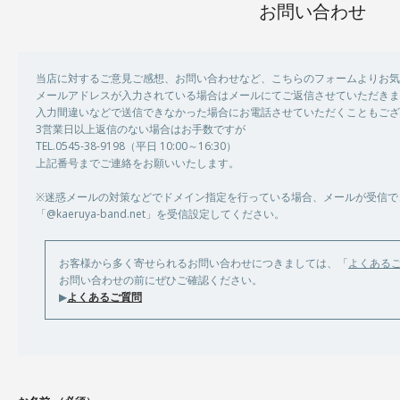
お問い合わせ
当店に対するご意見ご感想、お問い合わせなど、こちらのフォームよりお気
メールアドレスが入力されている場合はメールにてご返信させていただきま
入力間違いなどで送信できなかった場合にお電話させていただくこともござ
3営業日以上返信のない場合はお手数ですが
TEL.0545-38-9198（平日 10:00～16:30）
上記番号までご連絡をお願いいたします。
※迷惑メールの対策などでドメイン指定を行っている場合、メールが受信で
「@kaeruya-band.net」を受信設定してください。
お客様から多く寄せられるお問い合わせにつきましては、「
よくある
お問い合わせの前にぜひご確認ください。
▶
よくあるご質問