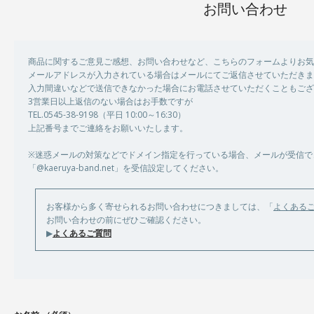
お問い合わせ
商品に関するご意見ご感想、お問い合わせなど、こちらのフォームよりお気
メールアドレスが入力されている場合はメールにてご返信させていただきま
入力間違いなどで送信できなかった場合にお電話させていただくこともござ
3営業日以上返信のない場合はお手数ですが
TEL.0545-38-9198（平日 10:00～16:30）
上記番号までご連絡をお願いいたします。
※迷惑メールの対策などでドメイン指定を行っている場合、メールが受信で
「@kaeruya-band.net」を受信設定してください。
お客様から多く寄せられるお問い合わせにつきましては、「
よくある
お問い合わせの前にぜひご確認ください。
▶
よくあるご質問