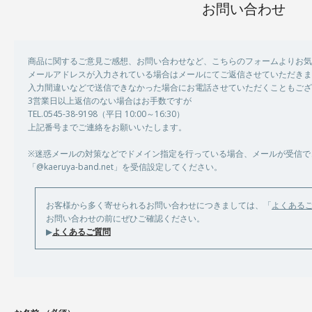
お問い合わせ
商品に関するご意見ご感想、お問い合わせなど、こちらのフォームよりお気
メールアドレスが入力されている場合はメールにてご返信させていただきま
入力間違いなどで送信できなかった場合にお電話させていただくこともござ
3営業日以上返信のない場合はお手数ですが
TEL.0545-38-9198（平日 10:00～16:30）
上記番号までご連絡をお願いいたします。
※迷惑メールの対策などでドメイン指定を行っている場合、メールが受信で
「@kaeruya-band.net」を受信設定してください。
お客様から多く寄せられるお問い合わせにつきましては、「
よくある
お問い合わせの前にぜひご確認ください。
▶
よくあるご質問