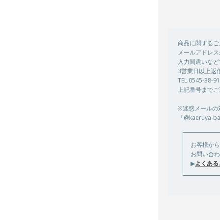
商品に関するご
メールアドレス
入力間違いなど
3営業日以上返
TEL.0545-38-
上記番号までご
※迷惑メールの
「@kaeruya
お客様から
お問い合わ
▶
よくある