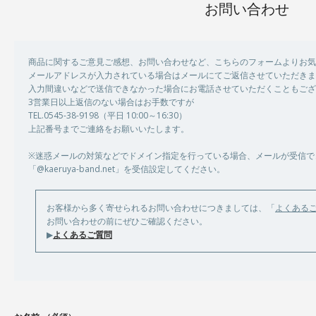
お問い合わせ
商品に関するご意見ご感想、お問い合わせなど、こちらのフォームよりお気
メールアドレスが入力されている場合はメールにてご返信させていただきま
入力間違いなどで送信できなかった場合にお電話させていただくこともござ
3営業日以上返信のない場合はお手数ですが
TEL.0545-38-9198（平日 10:00～16:30）
上記番号までご連絡をお願いいたします。
※迷惑メールの対策などでドメイン指定を行っている場合、メールが受信で
「@kaeruya-band.net」を受信設定してください。
お客様から多く寄せられるお問い合わせにつきましては、「
よくある
お問い合わせの前にぜひご確認ください。
▶
よくあるご質問