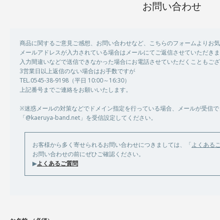
お問い合わせ
商品に関するご意見ご感想、お問い合わせなど、こちらのフォームよりお気
メールアドレスが入力されている場合はメールにてご返信させていただきま
入力間違いなどで送信できなかった場合にお電話させていただくこともござ
3営業日以上返信のない場合はお手数ですが
TEL.0545-38-9198（平日 10:00～16:30）
上記番号までご連絡をお願いいたします。
※迷惑メールの対策などでドメイン指定を行っている場合、メールが受信で
「@kaeruya-band.net」を受信設定してください。
お客様から多く寄せられるお問い合わせにつきましては、「
よくある
お問い合わせの前にぜひご確認ください。
▶
よくあるご質問