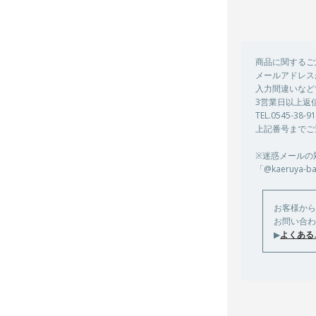
商品に関するご
メールアドレス
入力間違いなど
3営業日以上返
TEL.0545-38-
上記番号までご
※迷惑メールの
「@kaeruya
お客様から
お問い合わ
▶
よくある